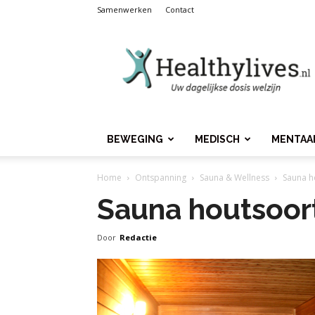
Samenwerken
Contact
Healthylives.nl
BEWEGING
MEDISCH
MENTAA
Home
Ontspanning
Sauna & Wellness
Sauna h
Sauna houtsoor
Door
Redactie