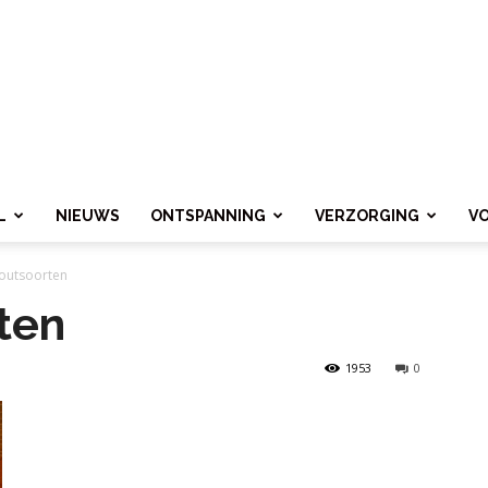
L
NIEUWS
ONTSPANNING
VERZORGING
V
outsoorten
ten
1953
0