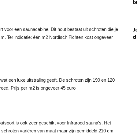
t
t voor een saunacabine. Dit hout bestaat uit schroten die je
J
d
cm. Ter indicatie: één m2 Nordisch Fichten kost ongeveer
 wat een luxe uitstraling geeft. De schroten zijn 190 en 120
eed. Prijs per m2 is ongeveer 45 euro
soort is ook zeer geschikt voor Infrarood sauna’s. Het
 De schroten variëren van maat maar zijn gemiddeld 210 cm