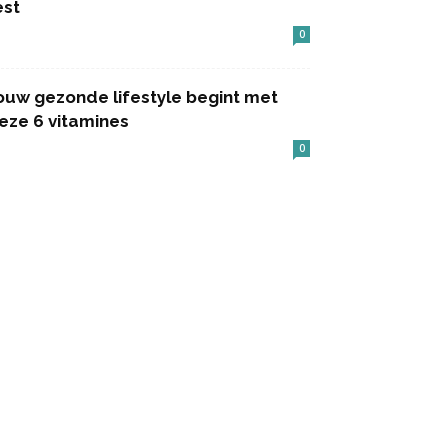
est
0
ouw gezonde lifestyle begint met
eze 6 vitamines
0