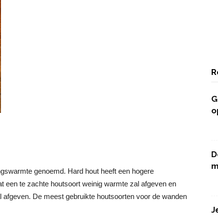
R
G
o
D
m
ingswarmte genoemd. Hard hout heeft een hogere
at een te zachte houtsoort weinig warmte zal afgeven en
al afgeven.
De meest gebruikte houtsoorten voor de wanden
J