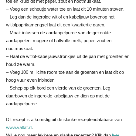
toe en kruid dit met peper, zout en nootmuskaat.
– Voeg een scheutje water toe en laat dit 10 minuten stoven.
– Leg dan de ingerolde witlof en kabeljauw bovenop het
witlofpaprikamengsel laat dit een kwartiertje garen.
– Maak intussen de aardappelpuree van de gekookte
aardappelen, magere of halfvolle melk, peper, zout en
nootmuskaat.
– Haal de witlof-kabeljauwstronkjes uit de pan met groenten en
houd ze warm.
– Voeg 100 ml lichte room toe aan de groenten en laat dit op
hoog vuur even inbinden.
– Schep op elk bord een vierde van de groenten. Leg
daarboven de ingerolde kabeljauw en dien op met de
aardappelpuree.
Dit recept is afkomstig uit de slanke receptendatabase van
www.valtaf.nl
.
Wil je nog meer lekkere en slanke recepten? Klik dan
hier