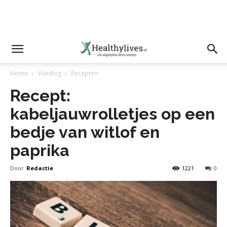
Home
Voeding
Recepten
Recept:
kabeljauwrolletjes op een
bedje van witlof en
paprika
Door
Redactie
1221
0