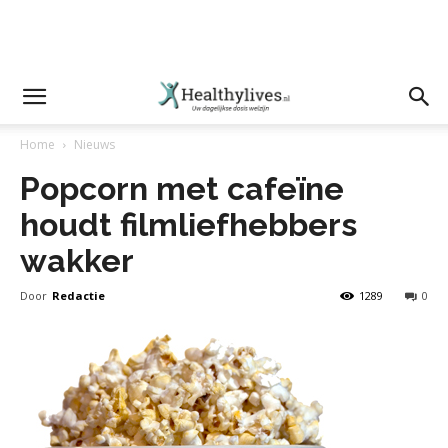
Home
Nieuws
Popcorn met cafeïne
houdt filmliefhebbers
wakker
Door
Redactie
1289
0