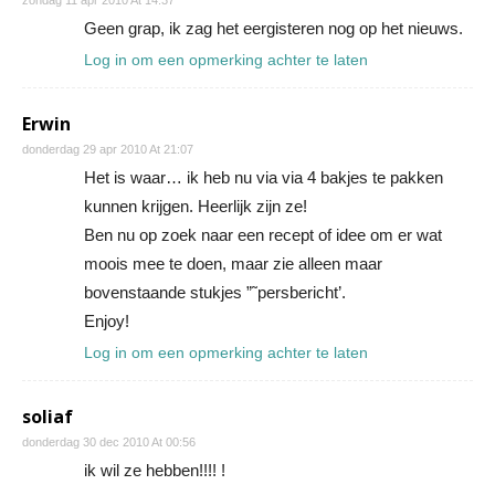
zondag 11 apr 2010 At 14:37
Geen grap, ik zag het eergisteren nog op het nieuws.
Log in om een opmerking achter te laten
Erwin
donderdag 29 apr 2010 At 21:07
Het is waar… ik heb nu via via 4 bakjes te pakken
kunnen krijgen. Heerlijk zijn ze!
Ben nu op zoek naar een recept of idee om er wat
moois mee te doen, maar zie alleen maar
bovenstaande stukjes ”˜persbericht’.
Enjoy!
Log in om een opmerking achter te laten
soliaf
donderdag 30 dec 2010 At 00:56
ik wil ze hebben!!!! !