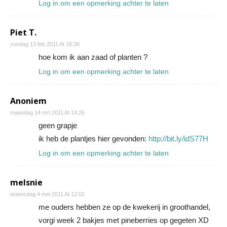
Log in om een opmerking achter te laten
Piet T.
zondag 13 feb 2011 At 16:36
hoe kom ik aan zaad of planten ?
Log in om een opmerking achter te laten
Anoniem
maandag 14 mrt 2011 At 14:26
geen grapje
ik heb de plantjes hier gevonden:
http://bit.ly/idS77H
Log in om een opmerking achter te laten
melsnie
woensdag 4 mei 2011 At 12:02
me ouders hebben ze op de kwekerij in groothandel,
vorgi week 2 bakjes met pineberries op gegeten XD