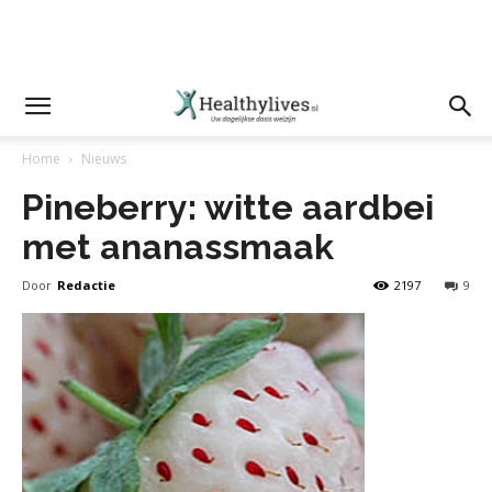
Home
Nieuws
Pineberry: witte aardbei
met ananassmaak
Door
Redactie
2197
9