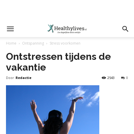
Home
Ontspanning
Stress voorkomen
Ontstressen tijdens de
vakantie
Door
Redactie
2543
0