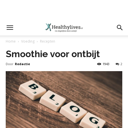
Home
Voeding
Recepten
Smoothie voor ontbijt
Door
Redactie
1943
2