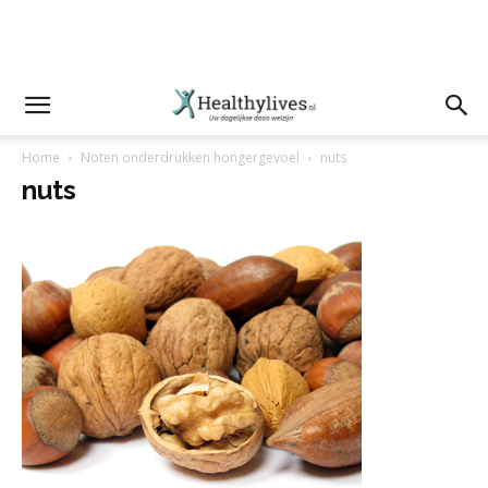
Home
Noten onderdrukken hongergevoel
nuts
nuts