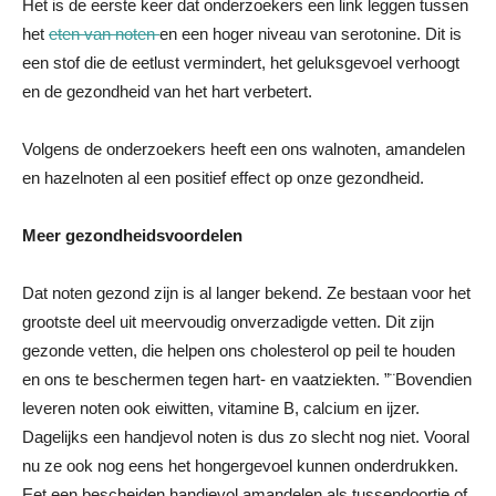
Het is de eerste keer dat onderzoekers een link leggen tussen
het
eten van noten
en een hoger niveau van serotonine. Dit is
een stof die de eetlust vermindert, het geluksgevoel verhoogt
en de gezondheid van het hart verbetert.
Volgens de onderzoekers heeft een ons walnoten, amandelen
en hazelnoten al een positief effect op onze gezondheid.
Meer gezondheidsvoordelen
Dat noten gezond zijn is al langer bekend. Ze bestaan voor het
grootste deel uit meervoudig onverzadigde vetten. Dit zijn
gezonde vetten, die helpen ons cholesterol op peil te houden
en ons te beschermen tegen hart- en vaatziekten. ”¨Bovendien
leveren noten ook eiwitten, vitamine B, calcium en ijzer.
Dagelijks een handjevol noten is dus zo slecht nog niet. Vooral
nu ze ook nog eens het hongergevoel kunnen onderdrukken.
Eet een bescheiden handjevol amandelen als tussendoortje of