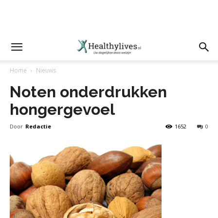
Home
Nieuws
Noten onderdrukken
hongergevoel
Door
Redactie
1652
0