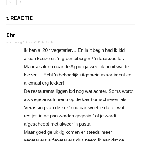
1 REACTIE
Chr
woensdag 13 apr 2011 At 12:16
Ik ben al 20jr vegetarier… En in ’t begin had ik idd
alleen keuze uit ’n groenteburger / ’n kaassoufle…
Maar als ik nu naar de Appie ga weet ik nooit wat te
kiezen… Echt ’n behoorlijk uitgebreid assortiment en
allemaal erg lekker!
De restaurants liggen idd nog wat achter. Soms wordt
als vegetarisch menu op de kaart omschreven als
‘verassing van de kok’ nou dan weet je dat er wat
restjes in de pan worden gegooid / of je wordt
afgescheept met alweer ’n pasta.
Maar goed gelukkig komen er steeds meer
vegetariers + flexetariers dus neem ik aan dat de