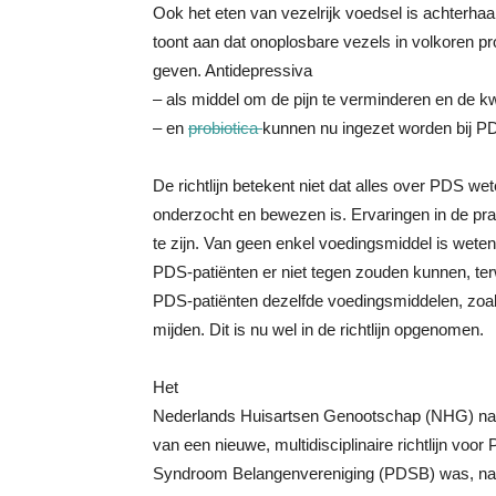
Ook het eten van vezelrijk voedsel is achterha
toont aan dat onoplosbare vezels in volkoren p
geven. Antidepressiva
– als middel om de pijn te verminderen en de kw
– en
probiotica
kunnen nu ingezet worden bij P
De richtlijn betekent niet dat alles over PDS w
onderzocht en bewezen is. Ervaringen in de prak
te zijn. Van geen enkel voedingsmiddel is wete
PDS-patiënten er niet tegen zouden kunnen, terwij
PDS-patiënten dezelfde voedingsmiddelen, zo
mijden. Dit is nu wel in de richtlijn opgenomen.
Het
Nederlands Huisartsen Genootschap (NHG) nam h
van een nieuwe, multidisciplinaire richtlijn vo
Syndroom Belangenvereniging (PDSB) was, naa