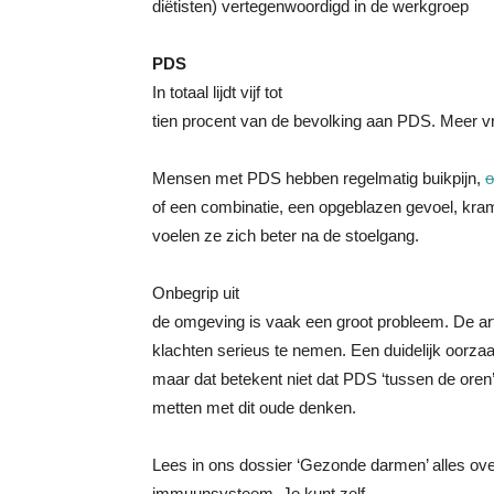
diëtisten) vertegenwoordigd in de werkgroep
PDS
In totaal lijdt vijf tot
tien procent van de bevolking aan PDS. Meer
Mensen met PDS hebben regelmatig buikpijn,
o
of een combinatie, een opgeblazen gevoel, kr
voelen ze zich beter na de stoelgang.
Onbegrip uit
de omgeving is vaak een groot probleem. De art
klachten serieus te nemen. Een duidelijk oorz
maar dat betekent niet dat PDS ‘tussen de oren’ z
metten met dit oude denken.
Lees in ons dossier ‘Gezonde darmen’ alles ov
immuunsysteem. Je kunt zelf