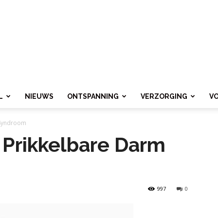
L
NIEUWS
ONTSPANNING
VERZORGING
V
m Syndroom
n Prikkelbare Darm
997
0