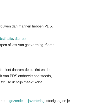
 vrouwen dan mannen hebben PDS.
bstipatie
,
diarree
ampen of last van gasvorming. Soms
s dient daarom de patiënt en de
aak van PDS ontbreekt nog steeds,
it. De richtlijn maakt korte
er een
gezonde spijsvertering
, stoelgang en je