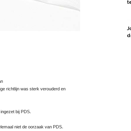
t
J
d
an
ige richtlijn was sterk verouderd en
ingezet bij PDS.
helemaal niet de oorzaak van PDS.