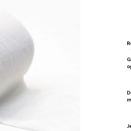
R
G
o
D
m
J