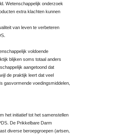
ald. Wetenschappelijk onderzoek
roducten extra klachten kunnen
aliteit van leven te verbeteren
DS.
etenschappelijk voldoende
tijk blijken soms totaal anders
nschappelijk aangetoond dat
l de praktijk leert dat veel
als gasvormende voedingsmiddelen,
et initiatief tot het samenstellen
or PDS. De Prikkelbare Darm
st diverse beroepgroepen (artsen,