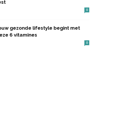
est
0
ouw gezonde lifestyle begint met
eze 6 vitamines
0