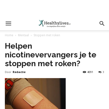
Home
Mentaal
Stoppen met roken
Helpen
nicotinevervangers je te
stoppen met roken?
Door
Redactie
4091
3