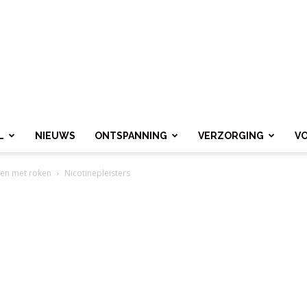
L
NIEUWS
ONTSPANNING
VERZORGING
V
pen met roken
Nicotinepleisters