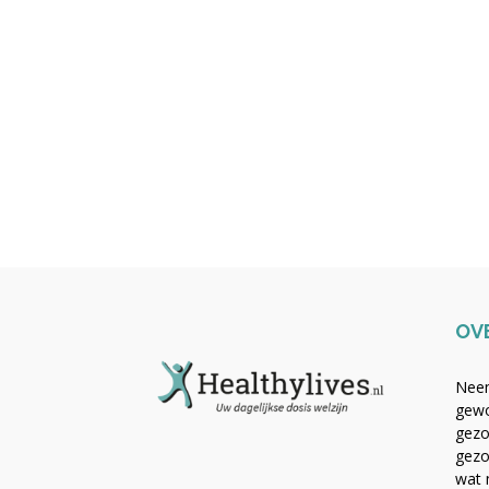
OV
Neem
gewo
gezo
gezo
wat 