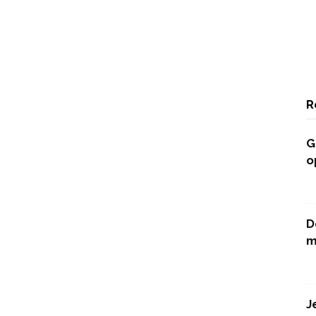
R
G
o
D
m
J