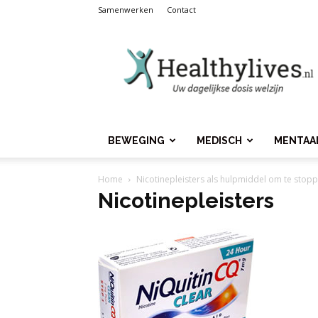
Samenwerken
Contact
Healthylives.nl
BEWEGING
MEDISCH
MENTAA
Home
Nicotinepleisters als hulpmiddel om te stop
Nicotinepleisters