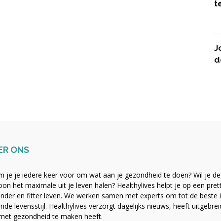
t
J
d
ER ONS
 je je iedere keer voor om wat aan je gezondheid te doen? Wil je de b
on het maximale uit je leven halen? Healthylives helpt je op een pre
nder en fitter leven. We werken samen met experts om tot de beste i
nde levensstijl. Healthylives verzorgt dagelijks nieuws, heeft uitgebre
met gezondheid te maken heeft.