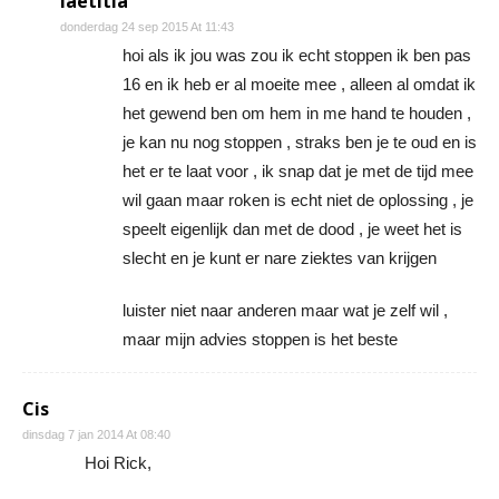
laetitia
donderdag 24 sep 2015 At 11:43
hoi als ik jou was zou ik echt stoppen ik ben pas
16 en ik heb er al moeite mee , alleen al omdat ik
het gewend ben om hem in me hand te houden ,
je kan nu nog stoppen , straks ben je te oud en is
het er te laat voor , ik snap dat je met de tijd mee
wil gaan maar roken is echt niet de oplossing , je
speelt eigenlijk dan met de dood , je weet het is
slecht en je kunt er nare ziektes van krijgen
luister niet naar anderen maar wat je zelf wil ,
maar mijn advies stoppen is het beste
Cis
dinsdag 7 jan 2014 At 08:40
Hoi Rick,