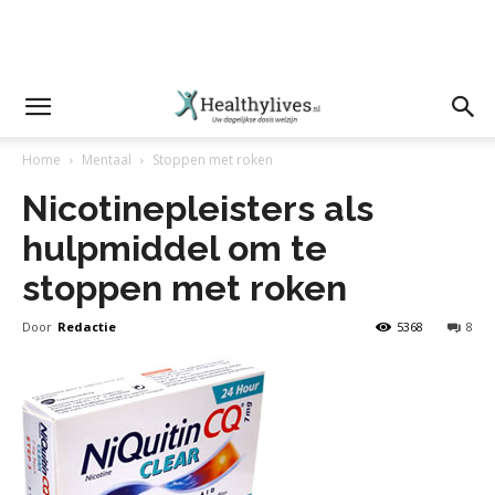
Home
Mentaal
Stoppen met roken
Nicotinepleisters als
hulpmiddel om te
stoppen met roken
Door
Redactie
5368
8