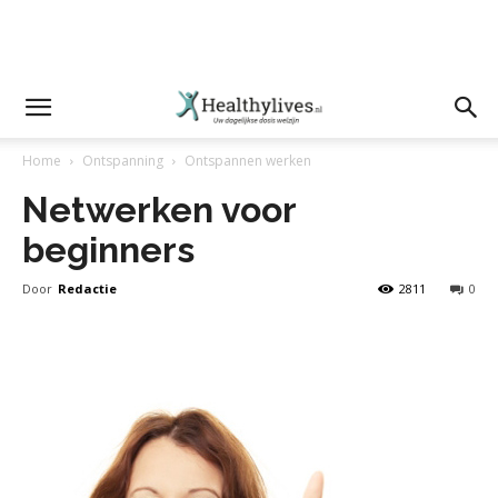
Home
Ontspanning
Ontspannen werken
Netwerken voor
beginners
Door
Redactie
2811
0