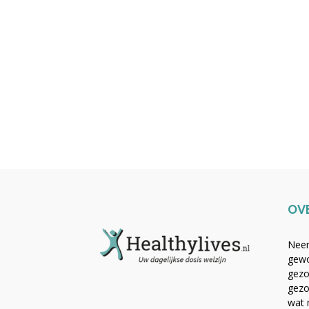
OV
Neem
gewo
gezo
gezo
wat 