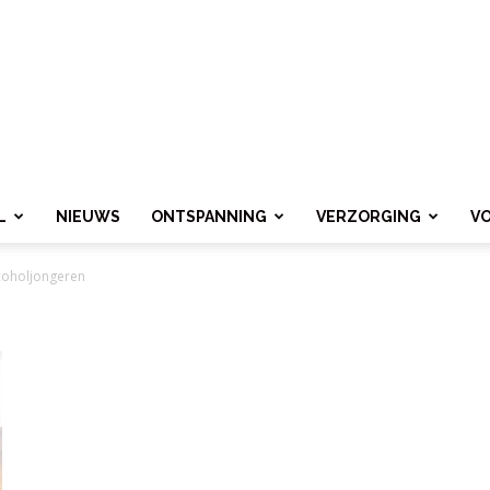
L
NIEUWS
ONTSPANNING
VERZORGING
V
coholjongeren