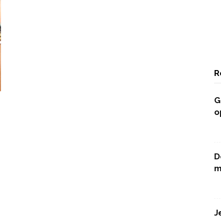
R
G
o
D
m
J