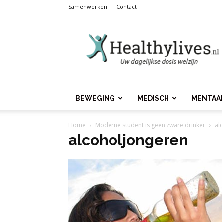
Samenwerken
Contact
Healthylives.nl
BEWEGING
MEDISCH
MENTAA
Home
Moderne student is geen zware drinker
al
alcoholjongeren