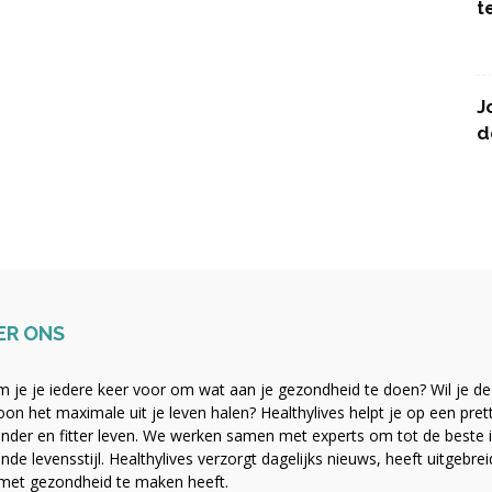
t
J
d
ER ONS
 je je iedere keer voor om wat aan je gezondheid te doen? Wil je de b
on het maximale uit je leven halen? Healthylives helpt je op een pre
nder en fitter leven. We werken samen met experts om tot de beste i
nde levensstijl. Healthylives verzorgt dagelijks nieuws, heeft uitgebre
met gezondheid te maken heeft.