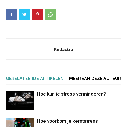
Redactie
GERELATEERDE ARTIKELEN
MEER VAN DEZE AUTEUR
Hoe kun je stress verminderen?
Hoe voorkom je kerststress