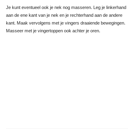
Je kunt eventueel ook je nek nog masseren. Leg je linkerhand
aan de ene kant van je nek en je rechterhand aan de andere
kant. Maak vervolgens met je vingers draaiende bewegingen.
Masseer met je vingertoppen ook achter je oren.