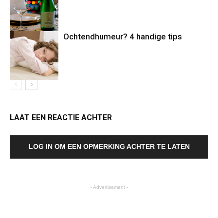
Ochtendhumeur? 4 handige tips
LAAT EEN REACTIE ACHTER
LOG IN OM EEN OPMERKING ACHTER TE LATEN
- Advertisement -