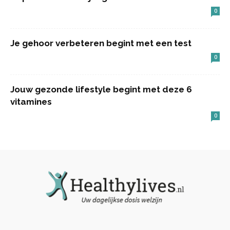
0
Je gehoor verbeteren begint met een test
0
Jouw gezonde lifestyle begint met deze 6
vitamines
0