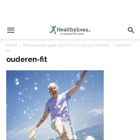
Home
Met pensioen gaan slecht voor onze gezondheid
ouderen-
fit
ouderen-fit