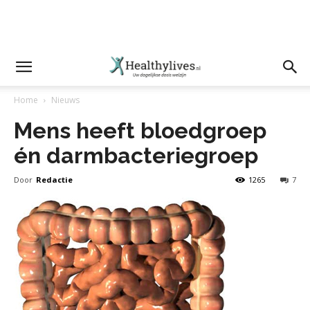
Home
Nieuws
Mens heeft bloedgroep
én darmbacteriegroep
Door
Redactie
1265
7