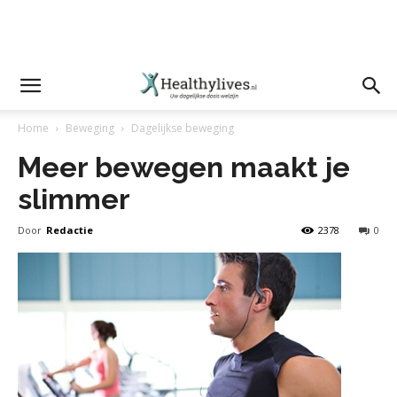
Home
Beweging
Dagelijkse beweging
Meer bewegen maakt je
slimmer
Door
Redactie
2378
0