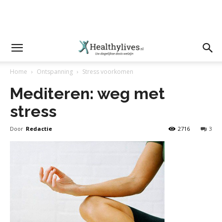
Home
Ontspanning
Stress voorkomen
Mediteren: weg met
stress
Door
Redactie
2716
3