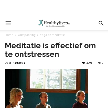
Home
Ontspanning
Yoga en meditatie
Meditatie is effectief om
te ontstressen
Door
Redactie
2705
0