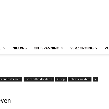
L
NIEUWS
ONTSPANNING
VERZORGING
V
ezonde darmen
Gezondheidsvideo's
Griep
Infectieziekten
even