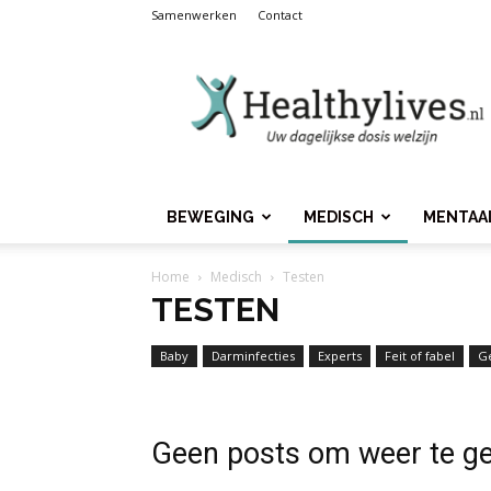
Samenwerken
Contact
Healthylives.nl
BEWEGING
MEDISCH
MENTAA
Home
Medisch
Testen
TESTEN
Baby
Darminfecties
Experts
Feit of fabel
G
Geen posts om weer te g