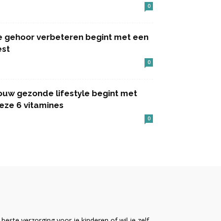
0
e gehoor verbeteren begint met een
est
0
ouw gezonde lifestyle begint met
eze 6 vitamines
0
este verzorging voor je kinderen of wil je zelf