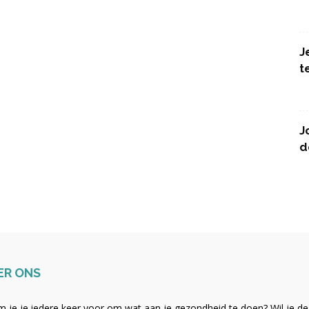
J
t
J
d
ER ONS
 je je iedere keer voor om wat aan je gezondheid te doen? Wil je de b