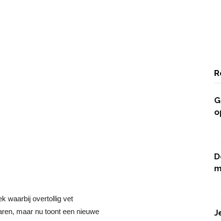
R
G
o
D
m
k waarbij overtollig vet
jaren, maar nu toont een nieuwe
J