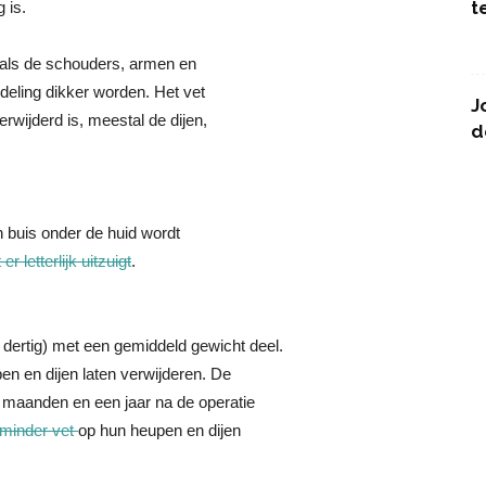
t
 is.
zoals de schouders, armen en
deling dikker worden. Het vet
J
erwijderd is, meestal de dijen,
d
 buis onder de huid wordt
 er letterlijk uitzuigt
.
ertig) met een gemiddeld gewicht deel.
n en dijen laten verwijderen. De
maanden en een jaar na de operatie
minder vet
op hun heupen en dijen