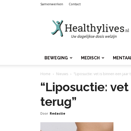
Samenwerken
Contact
Healthylives.nl
BEWEGING
MEDISCH
MENTAA
Home
Nieuws
“Liposuctie: vet is binnen een jaar 
“Liposuctie: vet
terug”
Door
Redactie