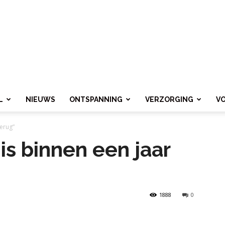
L
NIEUWS
ONTSPANNING
VERZORGING
V
terug”
 is binnen een jaar
1888
0