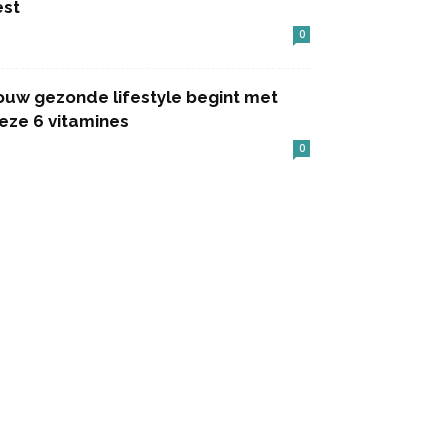
est
0
ouw gezonde lifestyle begint met
eze 6 vitamines
0