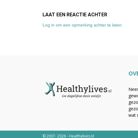
LAAT EEN REACTIE ACHTER
Log in om een opmerking achter te laten
OV
Neem
gewo
gezo
gezo
wat 
© 2007- 2026 - Healthylives.nl