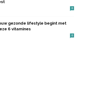
est
0
ouw gezonde lifestyle begint met
eze 6 vitamines
0