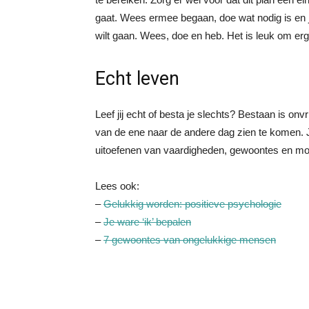
gaat. Wees ermee begaan, doe wat nodig is en je
wilt gaan. Wees, doe en heb. Het is leuk om erge
Echt leven
Leef jij echt of besta je slechts? Bestaan is onv
van de ene naar de andere dag zien te komen. Je 
uitoefenen van vaardigheden, gewoontes en mog
Lees ook:
–
Gelukkig worden: positieve psychologie
–
Je ware ‘ik’ bepalen
–
7 gewoontes van ongelukkige mensen