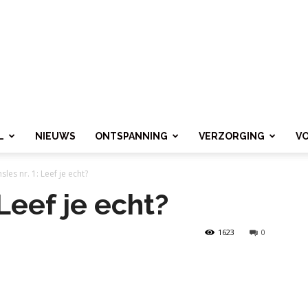
L
NIEUWS
ONTSPANNING
VERZORGING
V
sles nr. 1: Leef je echt?
 Leef je echt?
1623
0