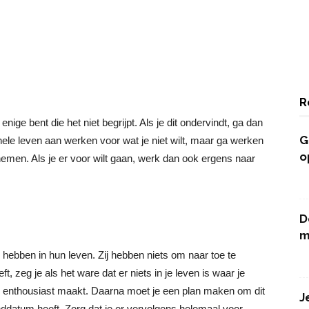
R
enige bent die het niet begrijpt. Als je dit ondervindt, ga dan
G
 hele leven aan werken voor wat je niet wilt, maar ga werken
o
 nemen. Als je er voor wilt gaan, werk dan ook ergens naar
D
m
hebben in hun leven. Zij hebben niets om naar toe te
ft, zeg je als het ware dat er niets in je leven is waar je
e enthousiast maakt. Daarna moet je een plan maken om dit
J
inddatum heeft. Zorg dat je er vervolgens helemaal voor