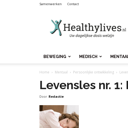
Samenwerken
Contact
Healthylives.nl
BEWEGING
MEDISCH
MENTAA
Home
Mentaal
Persoonlijke ontwikkeling
Leven
Levensles nr. 1:
Door
Redactie