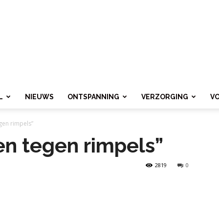
L
NIEUWS
ONTSPANNING
VERZORGING
V
gen rimpels”
en tegen rimpels”
2819
0