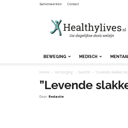
Samenwerken
Contact
Healthylives.nl
BEWEGING
MEDISCH
MENTAA
Home
Verzorging
Gezicht
”Levende slakken te
”Levende slakk
Door
Redactie