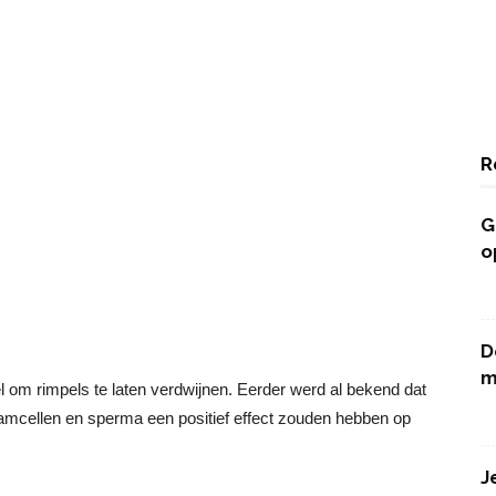
R
G
o
D
m
l om rimpels te laten verdwijnen. Eerder werd al bekend dat
tamcellen en sperma een positief effect zouden hebben op
J