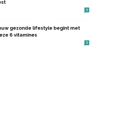
est
0
ouw gezonde lifestyle begint met
eze 6 vitamines
0