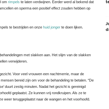
t
el om
rimpels
te laten verdwijnen. Eerder werd al bekend dat
tamcellen en sperma een positief effect zouden hebben op
J
pels te bestrijden en onze
huid jonger
te doen lijken.
d
sbehandelingen met slakken aan. Het slijm van de slakken
llen verwijderen.
 gezicht. Voor veel vrouwen een nachtmerrie, maar de
t mensen bereid zijn om voor de behandeling te betalen. “De
’ duurt zestig minuten. Nadat het gezicht is gereinigd
hoofd geplaatst. Ze kunnen vrij rondkruipen. Als ze te
ze weer teruggeplaatst naar de wangen en het voorhoofd.