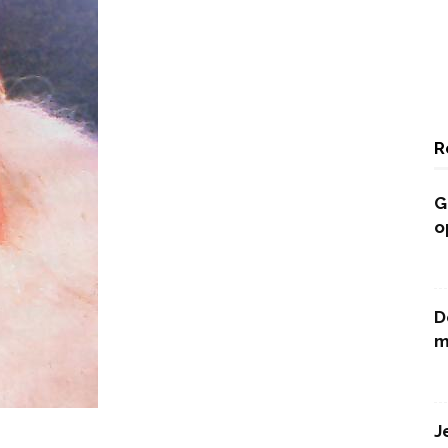
R
G
o
D
m
J