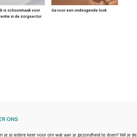
jk is schoonmaak voor
Ga voor een ondeugende look
ventie in de zorgsector
ER ONS
 je je iedere keer voor om wat aan je gezondheid te doen? Wil je de b