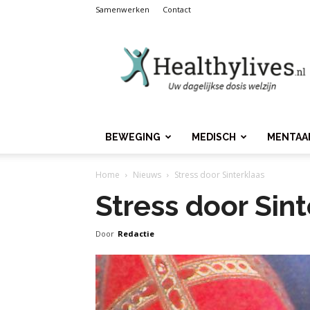
Samenwerken
Contact
Healthylives.nl
BEWEGING
MEDISCH
MENTAA
Home
Nieuws
Stress door Sinterklaas
Stress door Sin
Door
Redactie