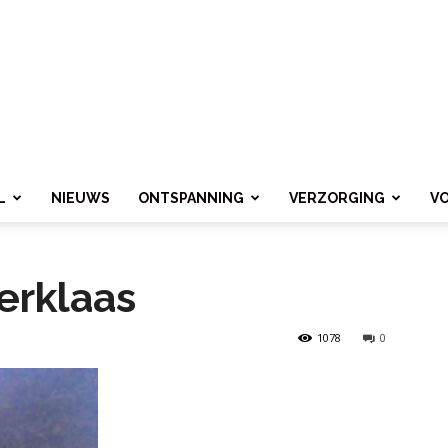
L
NIEUWS
ONTSPANNING
VERZORGING
V
terklaas
1078
0