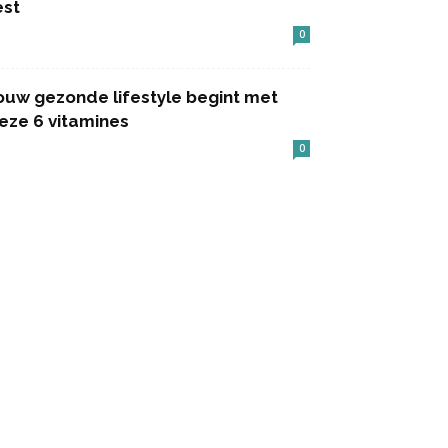
est
0
ouw gezonde lifestyle begint met
eze 6 vitamines
0