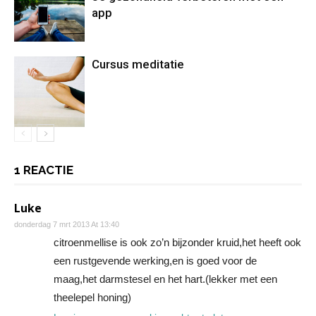
app
Cursus meditatie
1 REACTIE
Luke
donderdag 7 mrt 2013 At 13:40
citroenmellise is ook zo’n bijzonder kruid,het heeft ook
een rustgevende werking,en is goed voor de
maag,het darmstesel en het hart.(lekker met een
theelepel honing)