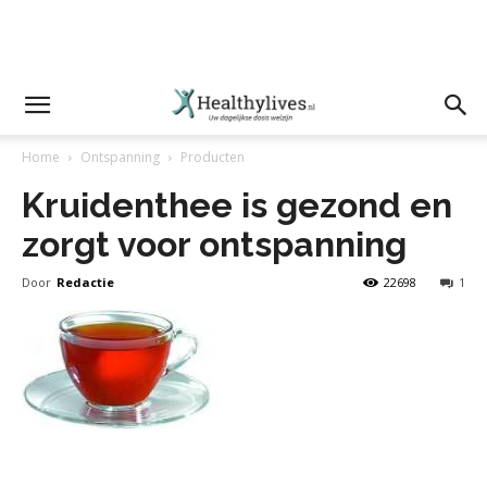
Home
Ontspanning
Producten
Kruidenthee is gezond en
zorgt voor ontspanning
Door
Redactie
22698
1