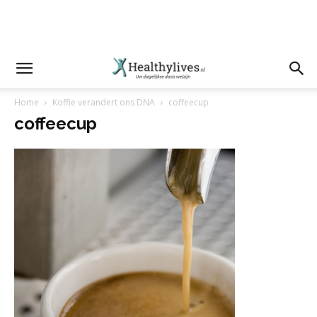
Home
Koffie verandert ons DNA
coffeecup
coffeecup