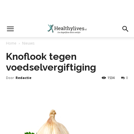
Home
Nieuws
Knoflook tegen
voedselvergiftiging
Door
Redactie
1534
0