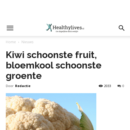
Home
Nieuws
Kiwi schoonste fruit,
bloemkool schoonste
groente
Door
Redactie
2033
0