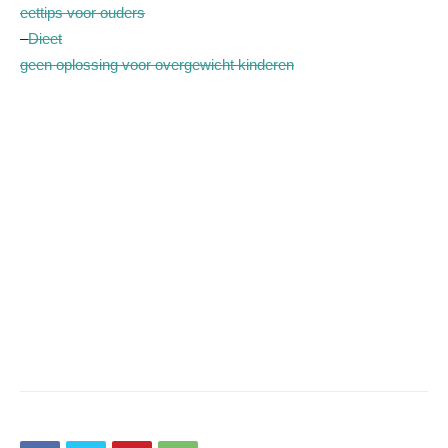
eettips voor ouders
–
Dieet
geen oplossing voor overgewicht kinderen