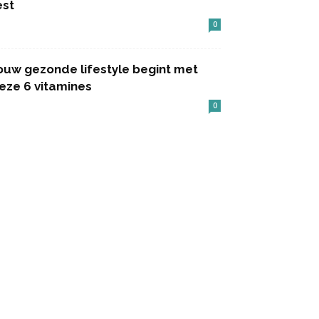
est
0
ouw gezonde lifestyle begint met
eze 6 vitamines
0