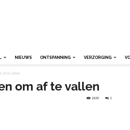
L
NIEUWS
ONTSPANNING
VERZORGING
V
 af te vallen
en om af te vallen
2610
0