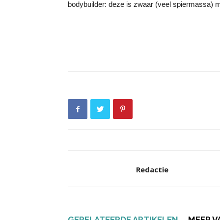
bodybuilder: deze is zwaar (veel spiermassa) m
Redactie
GERELATEERDE ARTIKELEN
MEER V