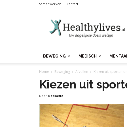
Samenwerken
Contact
Healthylives.nl
BEWEGING
MEDISCH
MENTAA
Home
Beweging
Afvallen
Kiezen uit sporten om
Kiezen uit sport
Door
Redactie