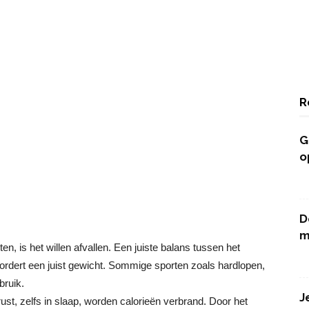
R
G
o
D
m
 is het willen afvallen. Een juiste balans tussen het
dert een juist gewicht. Sommige sporten zoals hardlopen,
bruik.
J
ust, zelfs in slaap, worden calorieën verbrand. Door het