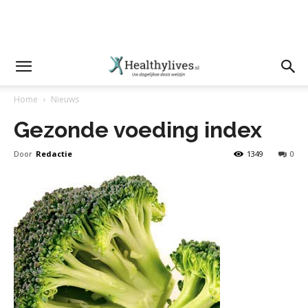
Home
Nieuws
Gezonde voeding index
Door
Redactie
1349
0