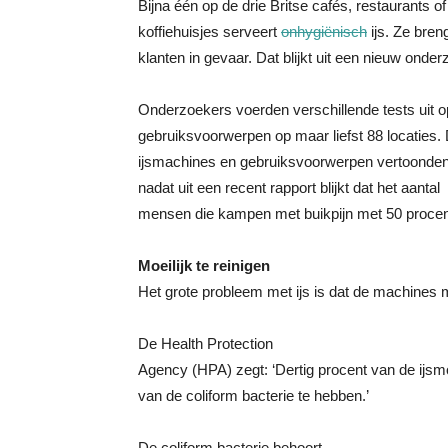
Bijna één op de drie Britse cafés, restaurants of
koffiehuisjes serveert
onhygiënisch
ijs. Ze bre
klanten in gevaar. Dat blijkt uit een nieuw onder
Onderzoekers voerden verschillende tests uit op
gebruiksvoorwerpen op maar liefst 88 locaties. D
ijsmachines en gebruiksvoorwerpen vertoonde
nadat uit een recent rapport blijkt dat het aantal
mensen die kampen met buikpijn met 50 procen
Moeilijk te reinigen
Het grote probleem met ijs is dat de machines moe
De Health Protection
Agency (HPA) zegt: ‘Dertig procent van de ijs
van de coliform bacterie te hebben.’
De coliform bacterie behoort