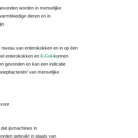
 gevonden worden in menselijke
warmbloedige dieren en in
ijn
 niveau van enterokokken en in op één
wel enterokokken en
E.Coli
kunnen
n gevonden en kan een indicatie
 ‘poepbacteriën’ van menselijke
 voor
dat ijsmachines in
worden gebruikt in plaats van