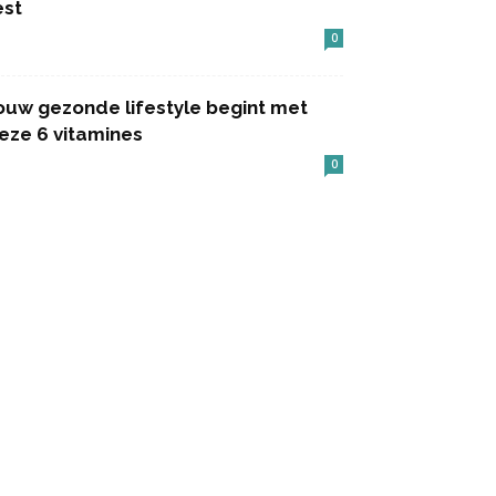
est
0
ouw gezonde lifestyle begint met
eze 6 vitamines
0