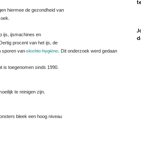
t
ngen hiermee de gezondheid van
zoek.
J
 ijs, ijsmachines en
d
ertig procent van het ijs, de
n sporen van
slechte hygiëne
. Dit onderzoek werd gedaan
t is toegenomen sinds 1990.
ilijk te reinigen zijn.
monsters bleek een hoog niveau