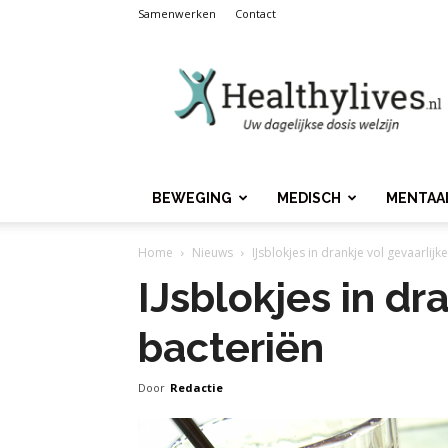
Samenwerken
Contact
Healthylives.nl
BEWEGING
MEDISCH
MENTAA
Home
Nieuws
IJsblokjes in drankje vol gevaarlijk
IJsblokjes in dr
bacteriën
Door
Redactie