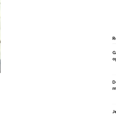
R
G
o
D
m
J