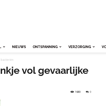
L
NIEUWS
ONTSPANNING
VERZORGING
V
e bacteriën
ankje vol gevaarlijke
1680
0