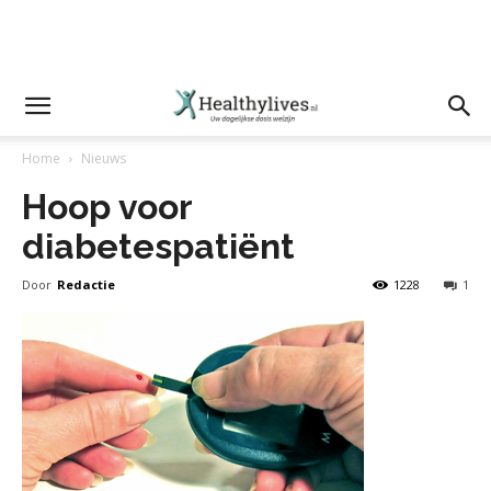
Home
Nieuws
Hoop voor
diabetespatiënt
Door
Redactie
1228
1