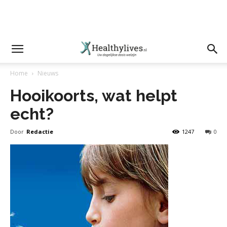
Home
Nieuws
Hooikoorts, wat helpt
echt?
Door
Redactie
1247
0