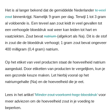
Het is al langer bekend dat de gemiddelde Nederlander
te veel
zout
binnenkrijgt. Namelijk 9 gram per dag. Terwijl 1 tot 3 gram
al voldoende is. Een teveel aan zout leidt in veel gevallen tot
een verhoogde bloeddruk wat weer kan leiden tot hart en
vaatziekten. Zout bevat
natrium
(afgekort als Na). Dit is de stof
in zout die de bloeddruk verhoogt; 1 gram zout bevat ongeveer
400 milligram (0,4 gram) natrium.
Op het etiket van veel producten staat de hoeveelheid natrium
aangeduid. Door etiketten van producten te vergelijken, kun je
een gezonde keuze maken. Let hierbij vooral op het
natriumgehalte (Na) en de hoeveelheid die je eet.
Lees in het artikel ‘
Minder zout voorkomt hoge bloeddruk’
voor
meer adviezen om de hoeveelheid zout in je voeding te
beperken.