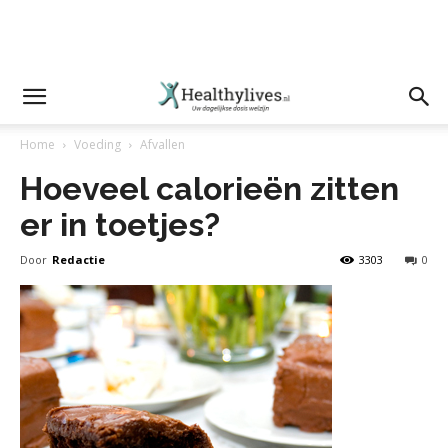
Home
Voeding
Afvallen
Hoeveel calorieën zitten
er in toetjes?
Door
Redactie
3303
0