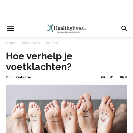
Home
Verzorging
Voeten
Hoe verhelp je
voetklachten?
Door
Redactie
3681
0