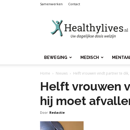
Samenwerken
Contact
Healthylives.nl
BEWEGING
MEDISCH
MENTAA
Home
Nieuws
Helft vrouwen vindt partner te dik,
Helft vrouwen vi
hij moet afvalle
Door
Redactie