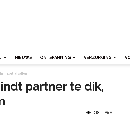
L
NIEUWS
ONTSPANNING
VERZORGING
V
 hij moet afvallen
ndt partner te dik,
n
1269
0