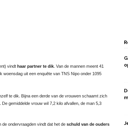
R
G
o
nt) vindt
haar partner te dik
. Van de mannen meent 41
eek woensdag uit een enquête van TNS Nipo onder 1095
D
zelf te dik. Bijna een derde van de vrouwen schaamt zich
m
. De gemiddelde vrouw wil 7,2 kilo afvallen, de man 5,3
J
an de ondervraagden vindt dat het de
schuld van de ouders