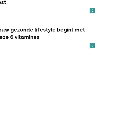
est
0
ouw gezonde lifestyle begint met
eze 6 vitamines
0