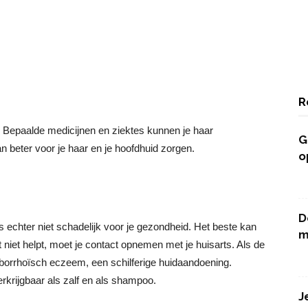
R
d? Bepaalde medicijnen en ziektes kunnen je haar
G
 beter voor je haar en je hoofdhuid zorgen.
o
D
s echter niet schadelijk voor je gezondheid. Het beste kan
m
 niet helpt, moet je contact opnemen met je huisarts. Als de
seborrhoïsch eczeem, een schilferige huidaandoening.
erkrijgbaar als zalf en als shampoo.
J