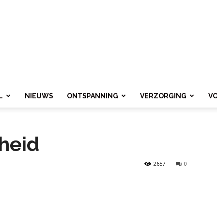
L
NIEUWS
ONTSPANNING
VERZORGING
V
heid
2657
0