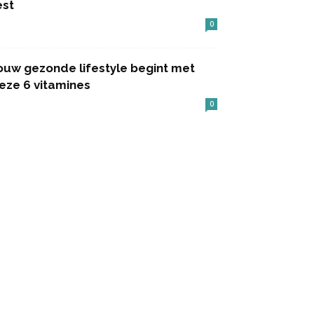
est
0
ouw gezonde lifestyle begint met
eze 6 vitamines
0