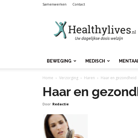
Samenwerken
Contact
Healthylives.nl
BEWEGING
MEDISCH
MENTAA
Home
Verzorging
Haren
Haar en gezondheid
Haar en gezond
Door
Redactie