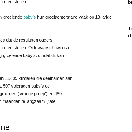
oeten stellen.
t
am groeiende
baby’s
hun groeiachterstand vaak op 13-jarige
J
d
rics dat de resultaten ouders
 moeten stellen. Ook waarschuwen ze
g groeiende baby’s, omdat dit kan
n 11.499 kinderen die deelnamen aan
dat 507 voldragen baby’s de
groeiden (‘vroege groep’) en 480
n maanden te langzaam (‘late
ame