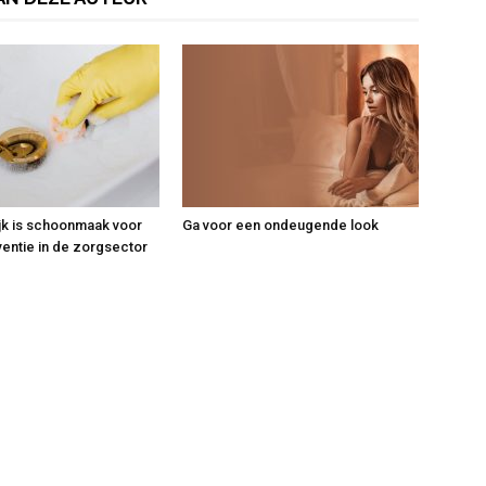
jk is schoonmaak voor
Ga voor een ondeugende look
ventie in de zorgsector