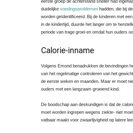
eerste groep de achterstand sneller had ingeh
duidelijke
voedingsproblemen
hadden, die bij d
worden geïdentificeerd. Bij de kinderen met e
in de kindertijd, duurde het langer om te herstel
periode van trage groei en omdat hun ouders ook
Calorie-inname
Volgens Emond benadrukken de bevindingen he
van het regelmatige controleren van het gewicht
de eerste weken en maanden. Maar er moet niet 
ouders met een langzaam groeiend kind.
De boodschap aan deskundigen is dat de calorie-
moet worden ingrepen wegens ziekte- niet moe
vatbaar maakt voor zwaarlijvigheid op latere leef