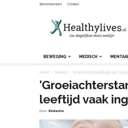
Samenwerken
Contact
Healthylives.nl
BEWEGING
MEDISCH
MENTAA
Home
Nieuws
'Groeiachterstand baby op 13-jarig
'Groeiachtersta
leeftijd vaak in
Door
Redactie