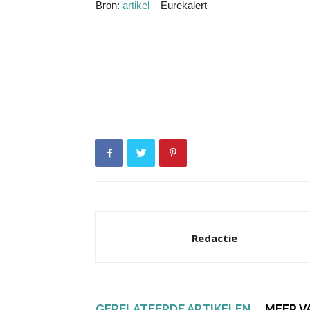
Bron:
artikel
– Eurekalert
Redactie
GERELATEERDE ARTIKELEN
MEER V