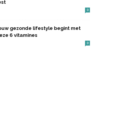
est
0
ouw gezonde lifestyle begint met
eze 6 vitamines
0