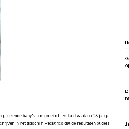
R
G
o
D
m
m groeiende baby’s hun groeiachterstand vaak op 13-jarige
rijven in het tijdschrift Pediatrics dat de resultaten ouders
J