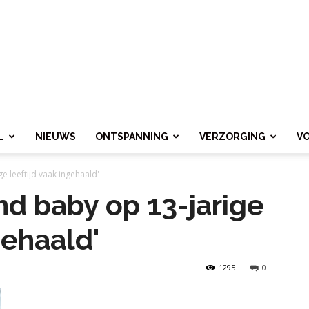
L
NIEUWS
ONTSPANNING
VERZORGING
V
e leeftijd vaak ingehaald'
nd baby op 13-jarige
gehaald'
1295
0