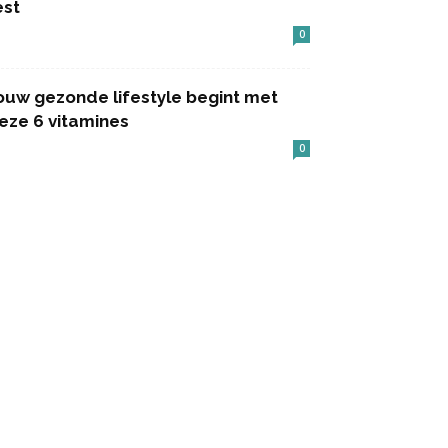
est
0
ouw gezonde lifestyle begint met
eze 6 vitamines
0