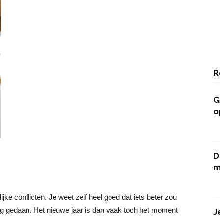
R
G
o
D
m
ke conflicten. Je weet zelf heel goed dat iets beter zou
 lang gedaan. Het nieuwe jaar is dan vaak toch het moment
J