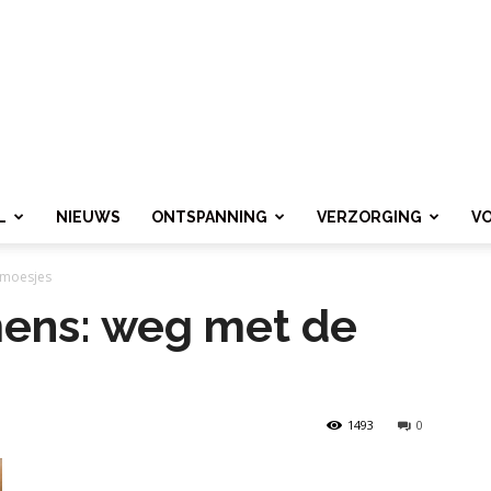
L
NIEUWS
ONTSPANNING
VERZORGING
V
smoesjes
ens: weg met de
1493
0