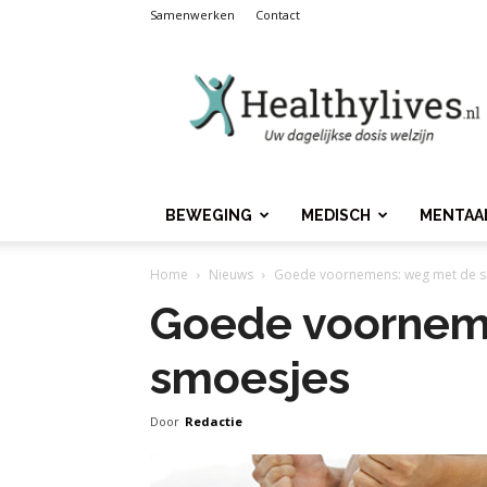
Samenwerken
Contact
Healthylives.nl
BEWEGING
MEDISCH
MENTAA
Home
Nieuws
Goede voornemens: weg met de 
Goede voornem
smoesjes
Door
Redactie