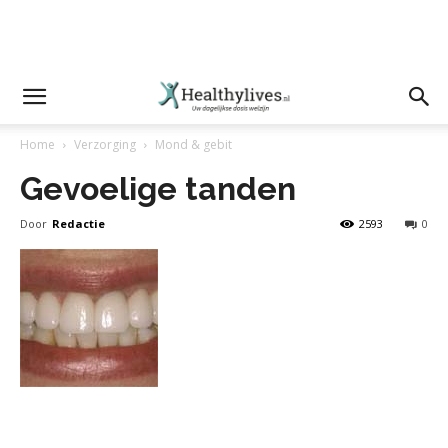
Home
Verzorging
Mond & gebit
Gevoelige tanden
Door
Redactie
2593
0