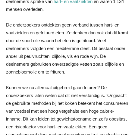
deelnemers sprake van
hart- en vaatziekten
en waren 1.134
mensen overleden.
De onderzoekers ontdekten geen verband tussen hart- en
vaatziekten en gefrituurd eten. Ze denken dan ook dat dit komt
door de soort olie waarin het eten is gefrituurd. Veel
deelnemers volgden een mediterrane dieet. Dit bestaat onder
ander uit peulvruchten, olijfolie, vis en rode wijn. De
deelnemers gebruikten onverzadigde vetten zoals olijfolie en
zonnebloemolie om te frituren.
Kunnen we nu allemaal uitgebreid gaan frituren? De
onderzoekers laten weten dat dit niet verstandig is. ‘Ongeacht
de gebruikte methoden bij het koken betekent het consumeren
van voedsel met een hoog vetgehalte een hoge calorie-
inname. Dit kan leiden tot gewichtstoename en zelfs obesitas,
een risicofactor voor hart- en vaatziekten. Een goed
uitgebalanceerd dieet met veel groenten en fruit en slechts een