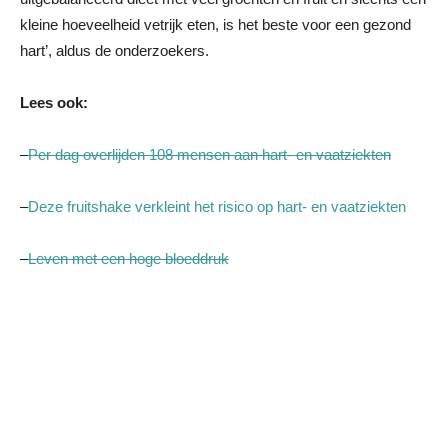
kleine hoeveelheid vetrijk eten, is het beste voor een gezond
hart’, aldus de onderzoekers.
Lees ook:
–
Per dag overlijden 108 mensen aan hart- en vaatziekten
–
Deze fruitshake verkleint het risico op hart- en vaatziekten
–
Leven met een hoge bloeddruk