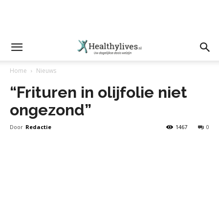
Home
Nieuws
“Frituren in olijfolie niet
ongezond”
Door
Redactie
1467
0