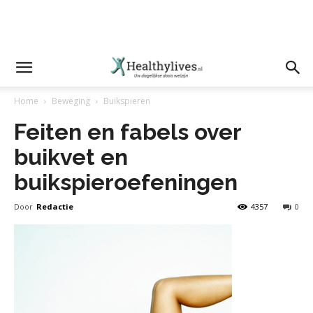
Home
Beweging
Buikspieren
Feiten en fabels over
buikvet en
buikspieroefeningen
Door
Redactie
4357
0