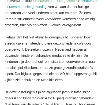
In diverse artikelen ‘
Kinderen eten niet gezond
‘ en ‘
Peuters en
kleuters eten niet gezond
‘ geven we aan dat het huidige
eetpatroon van veel kinderen beter kan en moet. Ze eten
immers structureel teveel
verzadigde vetzuren
en te weinig
groenten, fruit, vis en vezels. Gevolg:
overgewicht
.
Helaas blijft het niet alleen bij overgewicht. Kinderen lopen
steeds vaker en steeds grotere gezondheidsrisico’s door
overgewicht. De ziekenhuizen in Nederland hebben al
duizenden kinderen behandeld omdat ze te dik zijn. De
kinderen zijn door school- en huisartsen doorverwezen naar
speciale poliklinieken, omdat ze grote gezondheidsrisico’s
lopen. Dat blijkt uit gegevens die het AD heeft opgevraagd bij
vijftien ziekenhuizen en twee klinieken.
Bij deze instellingen zijn de afgelopen jaren in totaal bijna
drieduizend kinderen (van 4 tot 18 jaar) intensief behandeld.
"Het topje van de ijsberg," denkt Remy Hirasing, hoogleraar