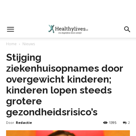
Home
Nieuws
Stijging
ziekenhuisopnames door
overgewicht kinderen;
kinderen lopen steeds
grotere
gezondheidsrisico’s
Door
Redactie
1395
2