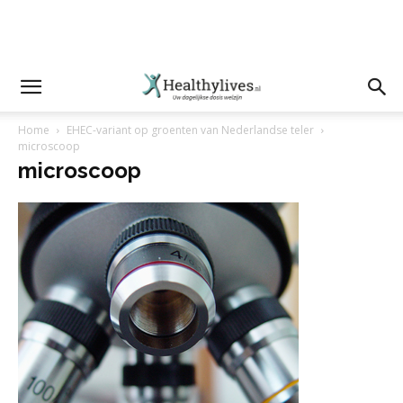
Home
EHEC-variant op groenten van Nederlandse teler
microscoop
microscoop