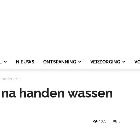
L
NIEUWS
ONTSPANNING
VERZORGING
V
 onderschat
 na handen wassen
1070
0