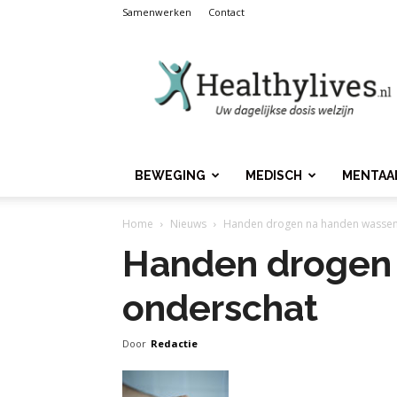
Samenwerken
Contact
Healthylives.nl
BEWEGING
MEDISCH
MENTAA
Home
Nieuws
Handen drogen na handen wassen
Handen drogen
onderschat
Door
Redactie