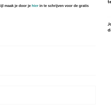
t
ijl maak je door je
hier
in te schrijven voor de gratis
J
d