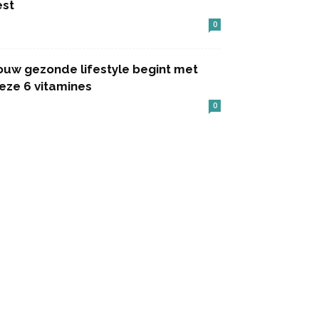
est
0
ouw gezonde lifestyle begint met
eze 6 vitamines
0