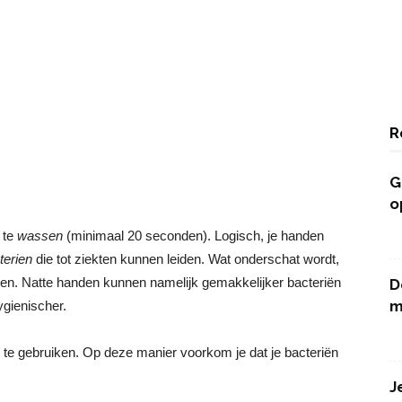
R
G
o
 te
wassen
(minimaal 20 seconden). Logisch, je handen
terien
die tot ziekten kunnen leiden. Wat onderschat wordt,
den. Natte handen kunnen namelijk gemakkelijker bacteriën
D
m
ygienischer.
te gebruiken. Op deze manier voorkom je dat je bacteriën
J