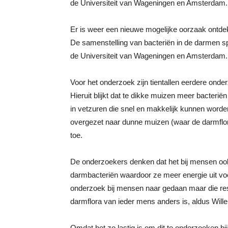
de Universiteit van Wageningen en Amsterdam.
Er is weer een nieuwe mogelijke oorzaak ontde
De samenstelling van bacteriën in de darmen spee
de Universiteit van Wageningen en Amsterdam.
Voor het onderzoek zijn tientallen eerdere ond
Hieruit blijkt dat te dikke muizen meer bacter
in vetzuren die snel en makkelijk kunnen word
overgezet naar dunne muizen (waar de darmflo
toe.
De onderzoekers denken dat het bij mensen oo
darmbacteriën waardoor ze meer energie uit voe
onderzoek bij mensen naar gedaan maar die resul
darmflora van ieder mens anders is, aldus Wil
Omdat het zo lastig is om dit te onderzoeken bi