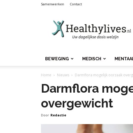
Samenwerken
Contact
Healthylives.nl
BEWEGING
MEDISCH
MENTAA
Home
Nieuws
Darmflora mogelijk oorzaak overg
Darmflora moge
overgewicht
Door
Redactie