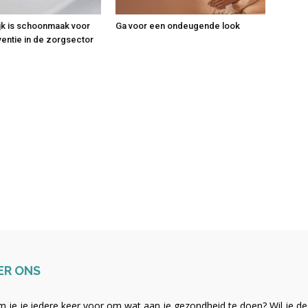
jk is schoonmaak voor
Ga voor een ondeugende look
ventie in de zorgsector
ER ONS
 je je iedere keer voor om wat aan je gezondheid te doen? Wil je de b