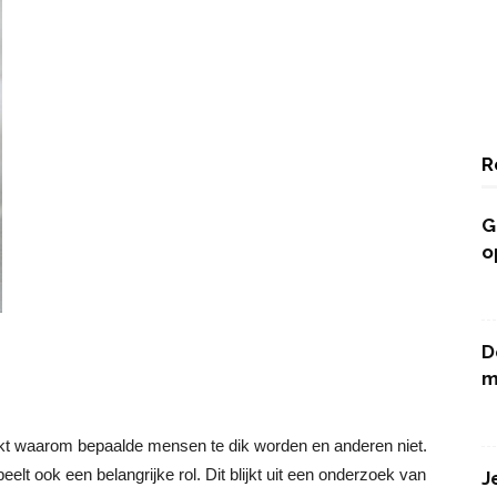
R
G
o
D
m
kt waarom bepaalde mensen te dik worden en anderen niet.
lt ook een belangrijke rol. Dit blijkt uit een onderzoek van
J