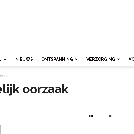
L
NIEUWS
ONTSPANNING
VERZORGING
V
ewicht
lijk oorzaak
1065
0