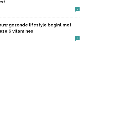
est
0
ouw gezonde lifestyle begint met
eze 6 vitamines
0