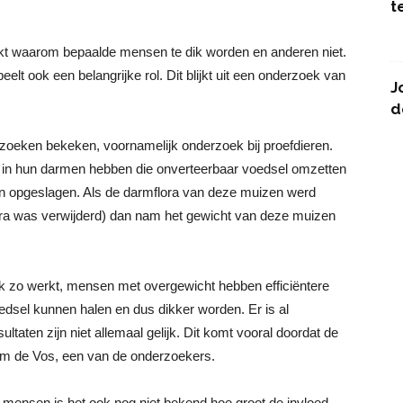
t
kt waarom bepaalde mensen te dik worden en anderen niet.
lt ook een belangrijke rol. Dit blijkt uit een onderzoek van
J
d
erzoeken bekeken, voornamelijk onderzoek bij proefdieren.
iën in hun darmen hebben die onverteerbaar voedsel omzetten
en opgeslagen. Als de darmflora van deze muizen werd
ra was verwijderd) dan nam het gewicht van deze muizen
k zo werkt, mensen met overgewicht hebben efficiëntere
dsel kunnen halen en dus dikker worden. Er is al
taten zijn niet allemaal gelijk. Dit komt vooral doordat de
lem de Vos, een van de onderzoekers.
j mensen is het ook nog niet bekend hoe groot de invloed